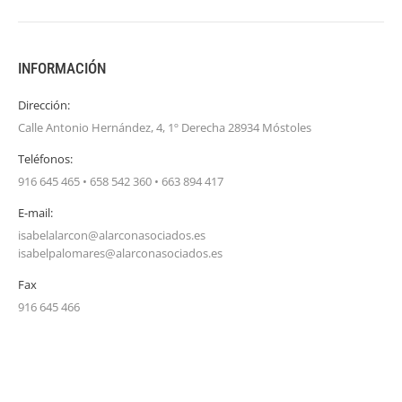
INFORMACIÓN
Dirección:
Calle Antonio Hernández, 4, 1º Derecha 28934 Móstoles
Teléfonos:
916 645 465 • 658 542 360 • 663 894 417
E-mail:
isabelalarcon@alarconasociados.es
isabelpalomares@alarconasociados.es
Fax
916 645 466