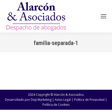
familia-separada-1
Estás aquí:
2024 Copyright © Alarcón & Asociados.
Desarrollado por
Divji Marketing
|
Aviso Legal
|
Política de Privacidad
|
Política de Cookies