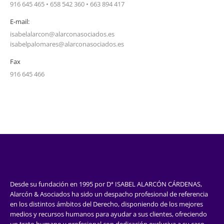
916 645 465 • 658 542 360 • 663 894 417
E-mail:
isabelalarcon@alarconasociados.es
isabelpalomares@alarconasociados.es
Fax
916 645 466
Desde su fundación en 1995 por Dª ISABEL ALARCÓN CÁRDENAS,
Alarcón & Asociados ha sido un despacho profesional de referencia
en los distintos ámbitos del Derecho, disponiendo de los mejores
medios y recursos humanos para ayudar a sus clientes, ofreciendo